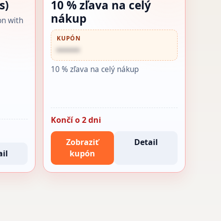
s)
10 % zľava na celý
nákup
on with
KUPÓN
••••••
10 % zľava na celý nákup
Končí o 2 dni
Zobraziť
Detail
il
kupón