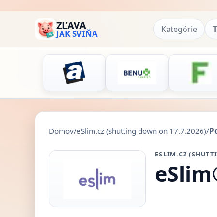
ZĽAVA
Kategórie
T
JAK SVIŇA
Domov
/
eSlim.cz (shutting down on 17.7.2026)
/
P
ESLIM.CZ (SHUTT
eSlim