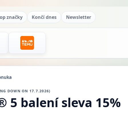
op značky
Končí dnes
Newsletter
onuka
ING DOWN ON 17.7.2026)
® 5 balení sleva 15%