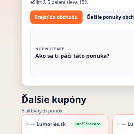
eSlim® 5 balení sleva 15%
Prejsť do obchodu
Ďalšie ponuky obc
HODNOTENIE
Ako sa ti páči táto ponuka?
Ďalšie kupóny
6 aktívnych ponúk
Lumories.sk
Lu
Končí čoskoro