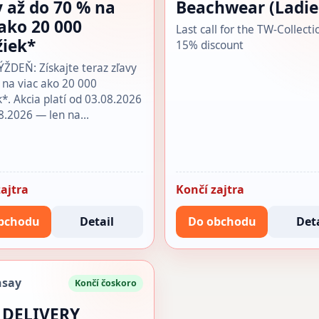
y až do 70 % na
Beachwear (Ladie
 ako 20 000
Last call for the TW-Collecti
žiek*
15% discount
DEŇ: Získajte teraz zľavy
 na viac ako 20 000
k*. Akcia platí od 03.08.2026
8.2026 — len na…
ajtra
Končí zajtra
bchodu
Detail
Do obchodu
Deta
nsay
Končí čoskoro
 DELIVERY