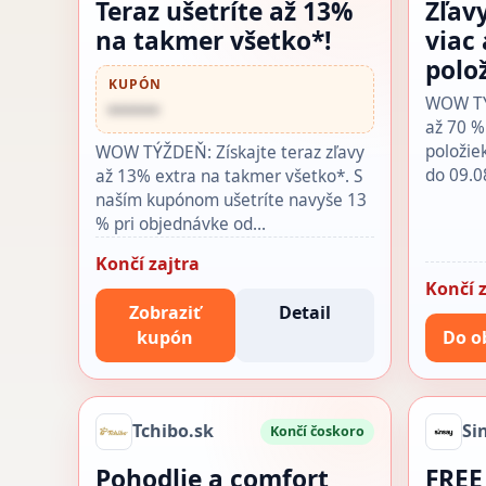
Teraz ušetríte až 13%
Zľav
na takmer všetko*!
viac
polo
KUPÓN
WOW TÝŽ
••••••
až 70 %
položie
WOW TÝŽDEŇ: Získajte teraz zľavy
do 09.0
až 13% extra na takmer všetko*. S
naším kupónom ušetríte navyše 13
% pri objednávke od…
Končí zajtra
Končí z
Zobraziť
Detail
kupón
Do o
Tchibo.sk
Si
Končí čoskoro
Pohodlie a comfort
FREE