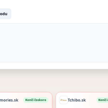
hodu
mories.sk
Tchibo.sk
Končí čoskoro
Končí