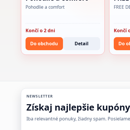
Pohodlie a comfort
FREE D
Končí o 2 dni
Končí o
Do obchodu
Detail
Do o
NEWSLETTER
Získaj najlepšie kupón
Iba relevantné ponuky, žiadny spam. Posielame