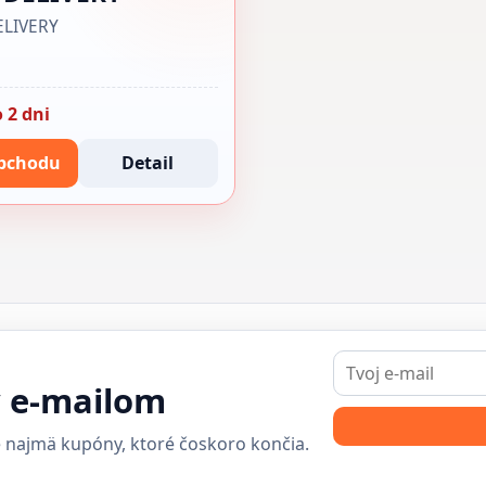
ELIVERY
 2 dni
bchodu
Detail
E-
mail
y e-mailom
 najmä kupóny, ktoré čoskoro končia.