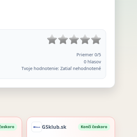
Priemer
0
/5
0
hlasov
Tvoje hodnotenie:
Zatiaľ nehodnotené
GSklub.sk
 čoskoro
Končí čoskoro