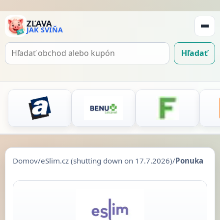
ZĽAVA
JAK SVIŇA
Zobraz
navigá
Hľadať
Hľadať
kupón
Domov
/
eSlim.cz (shutting down on 17.7.2026)
/
Ponuka