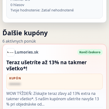
0
hlasov
Tvoje hodnotenie:
Zatiaľ nehodnotené
Ďalšie kupóny
6 aktívnych ponúk
Lumories.sk
Končí čoskoro
Teraz ušetríte až 13% na takmer
všetko*!
KUPÓN
••••••
WOW TÝŽDEŇ: Získajte teraz zľavy až 13% extra na
takmer všetko*. S naším kupónom ušetríte navyše 13
% pri objednávke od…