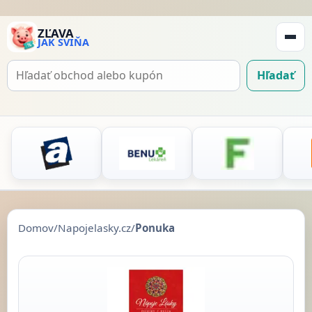
ZĽAVA
JAK SVIŇA
Zobraz
navigá
Hľadať
Hľadať
kupón
Domov
/
Napojelasky.cz
/
Ponuka