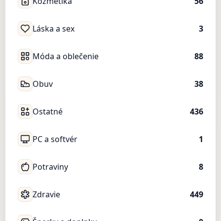
Kozmetika
56
Láska a sex
3
Móda a oblečenie
88
Obuv
38
Ostatné
436
PC a softvér
1
Potraviny
8
Zdravie
449