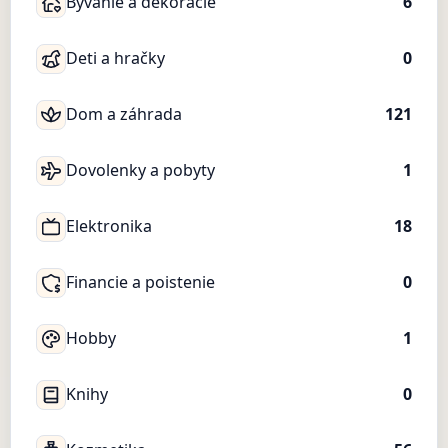
Bývanie a dekorácie
6
Deti a hračky
0
Dom a záhrada
121
Dovolenky a pobyty
1
Elektronika
18
Financie a poistenie
0
Hobby
1
Knihy
0