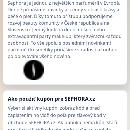
Sephora je jednou z největších parfumérií v Evropě.
Denně přinášíme novinky a trendy v oblasti krásy a
péče o pleť. Díky tomuto přístupu podporujeme
rozvoj beauty komunity v České republice a na
Slovensku. Jemný look na denní nošení nebo
extravagantní party make-up, který zvýrazní každou
osobnost. To vše spolu s posledními novinkami
parfémů i kosmetiky přinášíme s radostí a touhou
po objevování všeho nového.
Ako použiť kupón pre SEPHORA.cz
Vyber si aktívny kupón, zobraz kód a pred
zaplatením ho vlož do poľa pre zľavový kód v
obchode SEPHORA.cz. Ak ponuka nemá kód, stačí
prejsť cez tlačidlo do obchodu a zľava sa uplatní