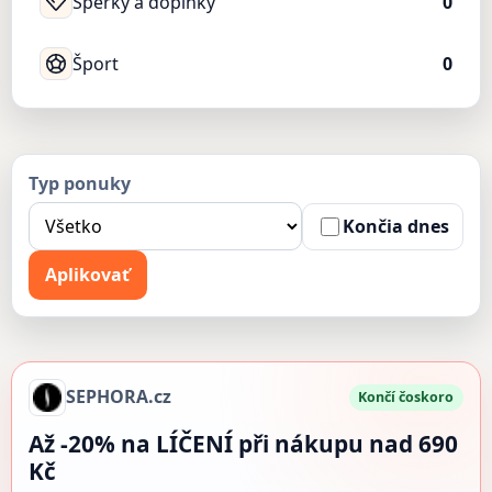
Šperky a doplnky
0
Šport
0
Typ ponuky
Končia dnes
Aplikovať
SEPHORA.cz
Končí čoskoro
Až -20% na LÍČENÍ při nákupu nad 690
Kč