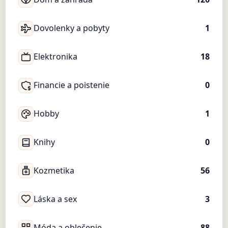
Dovolenky a pobyty
1
Elektronika
18
Financie a poistenie
0
Hobby
1
Knihy
0
Kozmetika
56
Láska a sex
3
Móda a oblečenie
88