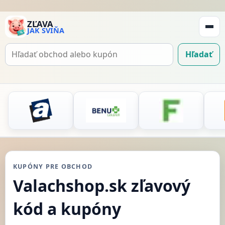
ZĽAVA
JAK SVIŇA
Zobraz
navigá
Hľadať
Hľadať
kupón
KUPÓNY PRE OBCHOD
Valachshop.sk zľavový
kód a kupóny