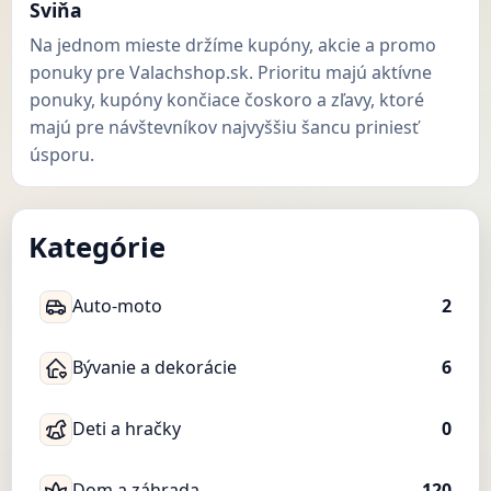
Sviňa
Na jednom mieste držíme kupóny, akcie a promo
ponuky pre Valachshop.sk. Prioritu majú aktívne
ponuky, kupóny končiace čoskoro a zľavy, ktoré
majú pre návštevníkov najvyššiu šancu priniesť
úsporu.
Kategórie
Auto-moto
2
Bývanie a dekorácie
6
Deti a hračky
0
Dom a záhrada
120