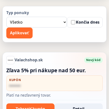
Typ ponuky
Končia dnes
Aplikovať
Valachshop.sk
Nový kód
Zľava 5% pri nákupe nad 50 eur.
KUPÓN
••••••
Platí na nezľavnený tovar.
Zobraziť kupón
Detail