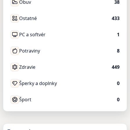
Obuv
38
Ostatné
433
PC a softvér
1
Potraviny
8
Zdravie
449
Šperky a doplnky
0
Šport
0