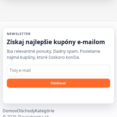
NEWSLETTER
Získaj najlepšie kupóny e-mailom
Iba relevantné ponuky, žiadny spam. Posielame
najmä kupóny, ktoré čoskoro končia.
E-
mail
Odoberať
Domov
Obchody
Kategórie
© 2026 Zlavajaksvina.sk